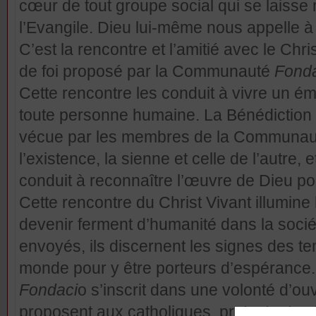
cœur de tout groupe social qui se laisse 
l’Evangile. Dieu lui-même nous appelle à 
C’est la rencontre et l’amitié avec le Chr
de foi proposé par la Communauté
Fond
Cette rencontre les conduit à vivre un é
toute personne humaine. La Bénédiction e
vécue par les membres de la Communa
l’existence, la sienne et celle de l’autre, 
conduit à reconnaître l’œuvre de Dieu pou
Cette rencontre du Christ Vivant illumine 
devenir ferment d’humanité dans la sociét
envoyés, ils discernent les signes des t
monde pour y être porteurs d’espérance.
Fondaci
o s’inscrit dans une volonté d’o
proposent aux catholiques, protestants 