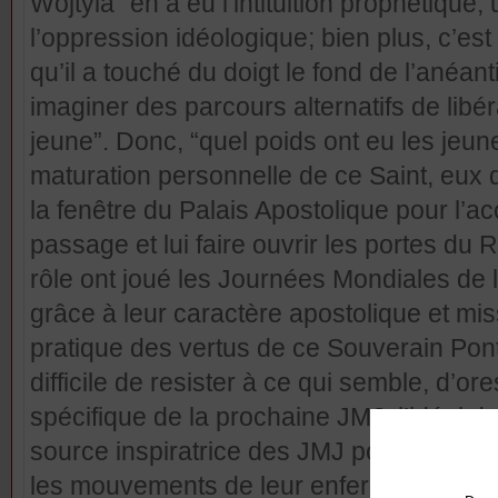
Wojtyla “en a eu l’intituition prophétique,
l’oppression idéologique; bien plus, c’es
qu’il a touché du doigt le fond de l’anéa
imaginer des parcours alternatifs de libér
jeune”. Donc, “quel poids ont eu les jeune
maturation personnelle de ce Saint, eux 
la fenêtre du Palais Apostolique pour l
passage et lui faire ouvrir les portes du
rôle ont joué les Journées Mondiales de
grâce à leur caractère apostolique et mis
pratique des vertus de ce Souverain Ponti
difficile de resister à ce qui semble, d’or
spécifique de la prochaine JMJ: l’idéal de
source inspiratrice des JMJ pour “relancer
les mouvements de leur enferment, rencon