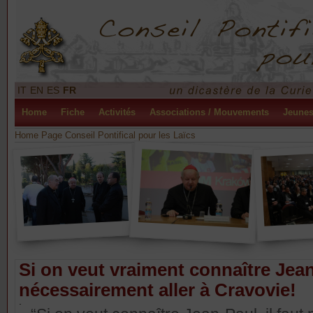
IT
EN
ES
FR
Home
Fiche
Activités
Associations / Mouvements
Jeune
Home Page Conseil Pontifical pour les Laïcs
Si on veut vraiment connaître Jean-P
nécessairement aller à Cravovie!