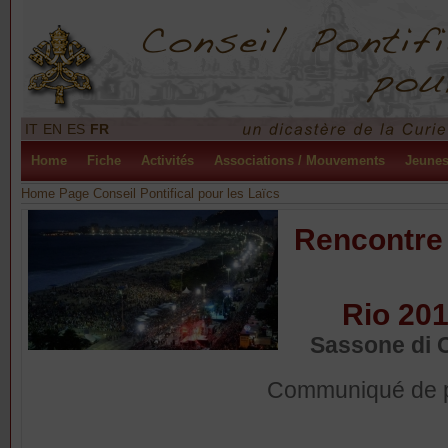
IT
EN
ES
FR
Home
Fiche
Activités
Associations / Mouvements
Jeune
Home Page Conseil Pontifical pour les Laïcs
Rencontre 
Rio 201
Sassone di C
Communiqué de 