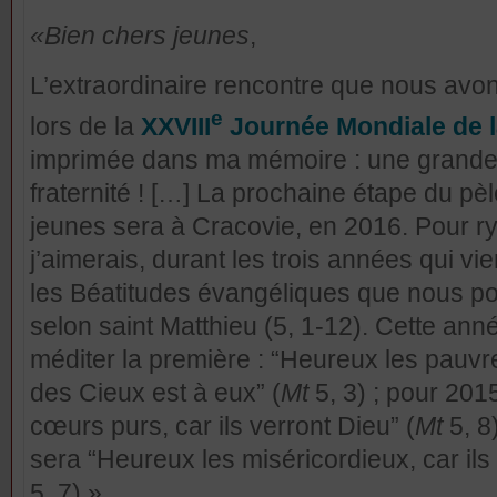
«Bien c
hers jeunes
,
L’extraordinaire rencontre que nous avo
e
lors de la
XXVIII
Journée Mondiale de 
imprimée dans ma mémoire : une grande fê
fraternité ! […] La prochaine étape du pè
jeunes sera à Cracovie, en 2016. Pour r
j’aimerais, durant les trois années qui vi
les Béatitudes évangéliques que nous po
selon saint Matthieu (5, 1-12). Cette a
méditer la première : “Heureux les pauv
des Cieux est à eux” (
Mt
5, 3) ; pour 20
cœurs purs, car ils verront Dieu” (
Mt
5, 8
sera “Heureux les miséricordieux, car ils
5, 7) ».