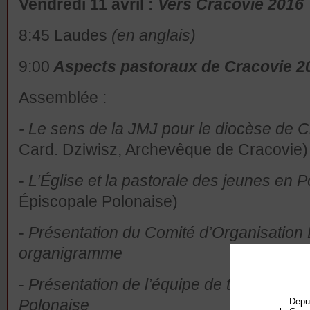
Vendredi 11 avril :
Vers Cracovie 2016
8:45 Laudes
(en anglais)
9:00
Aspects pastoraux de Cracovie 2
Assemblée :
- Le sens de la JMJ pour le diocèse de 
Card. Dziwisz, Archevêque de Cracovie)
-
L’Église et la pastorale des jeunes en 
Épiscopale Polonaise)
-
Présentation du Comité d’Organisation 
organigramme
-
Présentation de l’équipe de travail de 
Depu
Polonaise