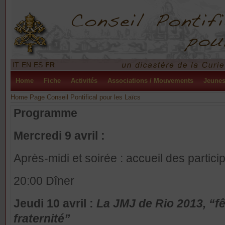
IT
EN
ES
FR
Home
Fiche
Activités
Associations / Mouvements
Jeune
Home Page Conseil Pontifical pour les Laïcs
Programme
Mercredi 9 avril :
Après-midi et soirée : accueil des partici
20:00 Dîner
Jeudi 10 avril :
La JMJ
de Rio 2013, “fêt
fraternité”