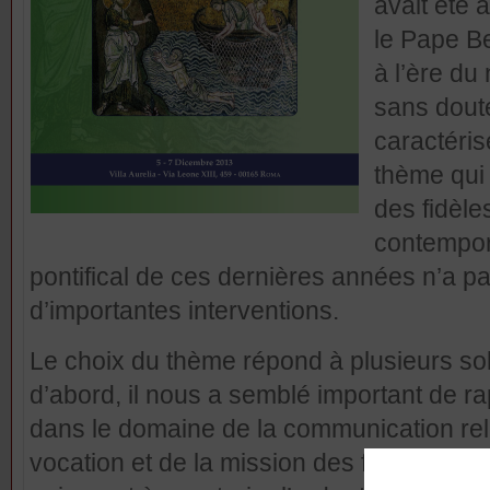
avait été 
le Pape Be
à l’ère du
sans doute
caractéris
thème qui 
des fidèle
contempor
pontifical de ces dernières années n’a 
d’importantes interventions.
Le choix du thème répond à plusieurs soll
d’abord, il nous a semblé important de r
dans le domaine de la communication rel
vocation et de la mission des fidèles laï