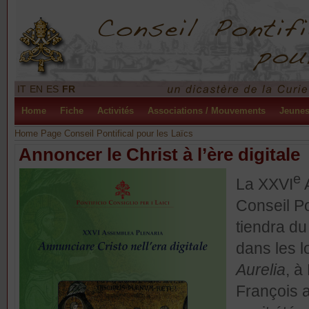
IT
EN
ES
FR
Home
Fiche
Activités
Associations / Mouvements
Jeune
Home Page Conseil Pontifical pour les Laïcs
Annoncer le Christ à l’ère digitale
e
La XXVI
A
Conseil Po
tiendra d
dans les 
Aurelia
, à
François a