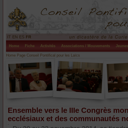
IT
EN
ES
FR
Home
Fiche
Activités
Associations / Mouvements
Jeune
Home Page Conseil Pontifical pour les Laïcs
Ensemble vers le IIIe Congrès m
ecclésiaux et des communautés n