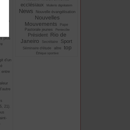
ecclésiaux
Mulieris dignitatem
News
Nouvelle évangélisation
 la
Nouvelles
esse à
Mouvements
Pape
s
Pastorale jeunes
Pentecôte
Rio de
Président
es plus
Janeiro
Sport
Secrétaire
re
top
altre
Séminaire d'étude
Éthique sportive
it d’un
té
 entre
aleur
d’autre
ls
5, 21).
ous
int-
u