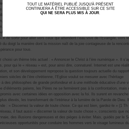
e le séminaire d’étude sur le thème « Dieu confie l’être humain à la femme », à
TOUT LE MATÉRIEL PUBLIÉ JUSQU'À PRÉSENT
CONTINUERA À ÊTRE ACCESSIBLE SUR CE SITE
re de la Lettre apostolique Mulieris dignitatem. Et nous devons davantage
QUI NE SERA PLUS MIS À JOUR
.
elle de notre temps, la femme se trouve en première ligne dans la bataille pour
n, je rends grâce avec vous au Seigneur pour la Journée mondiale de la jeun
foi. Cela a été une véritable fête. Les cariocas étaient heureux et nous ont tou
Allez et faites des disciples de tous les peuples», a souligné la dimension
nce de sortir pour aller vers ceux qui attendent l’eau vive de l’Evangile, vers l
du doigt la manière dont la mission naît de la joie contagieuse de la rencont
spérance pour tous.
choisi un thème très actuel : « Annoncer le Christ à l’ère numérique ». Il s’ag
, pour qui le « réseau » est, pour ainsi dire, connaturel. Internet est une réali
tion, et son développement repropose la question toujours actuelle du rapport
emiers siècles de l’ère chrétienne, l’Eglise voulut se mesurer avec l’héritage
ce à des philosophes de grande profondeur et à une méthode éducative d’une v
 d’éléments païens, les Pères ne se fermèrent pas à la confrontation, mais 
promis avec certaines idées en opposition avec la foi. Ils surent en revanche
plus élevés, les transformant de l’intérieur à la lumière de la Parole de Dieu. I
e : « Discernez la valeur de toute chose. Ce qui est bien, gardez-le » (1 Th 
réseau, il faut aussi « discerner la valeur de toute chose », conscients que n
aie, des illusions dangereuses et des pièges à éviter. Mais, guidés par le Sa
précieuses opportunités pour conduire les hommes vers le visage lumineux d