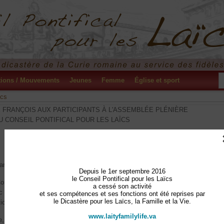
tions / Mouvements
Jeunes
Femme
Église et sport
ïcs
 FRANÇOIS AUX PARTICIPANTS À L'ASSEMBLÉE PLÉNIÈRE
U CONSEIL PONTIFICAL POUR LES LAÏCS
Salle Paul VI
Samedi 7 décembre 2013
rdinaux, chers frères évêques et prêtres, frères et sœurs !
Depuis le 1er septembre 2016
le Conseil Pontifical pour les Laïcs
Conseil pontifical pour les laïcs réuni en assemblée plénière. Comme aimait le
a cessé son activité
 le Concile « a sonné l’heure du laïcat », et les fruits apostoliques abondant
et ses compétences et ses fonctions ont été reprises par
le Dicastère pour les Laïcs, la Famille et la Vie.
ion. Je remercie le cardinal pour les paroles qu’il m’a adressées.
www.laityfamilylife.va
re, je voudrais rappeler le Congrès panafricain de septembre 2012, consacré à 