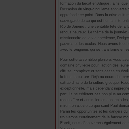
formation du laïcat en Afrique ; ainsi qu
l’occasion du vingt-cinquième anniversai
approfondir ce point. Dans la crise cultur
sauvegarde de ce qui est humain. Et enfi
Rio de Janeiro : une véritable fête de la 
rendus heureux. Le thème de la journée: «
missionnaire de la vie chrétienne, l’exige
pauvres et les exclus. Nous avons touché 
avec le Seigneur, qui se transforme en e
Pour cette assemblée plénière, vous avez 
domaine privilégié pour l’action des jeunes
diffuse, complexe et sans cesse en évolu
la foi et la culture. Déjà au cours des pr
extraordinaire de la culture grecque. Fa
exceptionnelle, mais cependant imprégnée
part, ils ne cédèrent pas non plus au com
reconnaître et assimiler les concepts les 
mirent en œuvre ce que saint Paul demand
Parmi les opportunités et les dangers du 
trouverons certainement de la fausse monn
Esprit, nous découvrirons également de 
Seigneur.