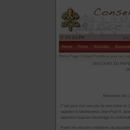
IT
EN
ES
FR
Home
Fiche
Activités
Associa
Home Page Conseil Pontifical pour les La
DISCOURS DU PAPE
D
Messieurs les ca
C’est pour moi une joie de rencontrer le 
rappeler le bienheureux Jean-Paul II, avec
apportent toujours davantage la confirmat
Parmi les récentes initiatives du dicastè