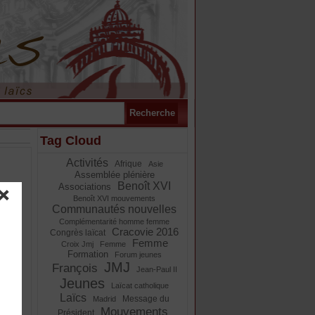
Tag Cloud
Activités
Afrique
Asie
Assemblée plénière
Benoît XVI
Associations
Benoît XVI mouvements
Communautés nouvelles
Complémentarité homme femme
Cracovie 2016
Congrès laïcat
Femme
Croix Jmj
Femme
Formation
Forum jeunes
JMJ
François
s en
Jean-Paul II
Jeunes
Laïcat catholique
Laïcs
Message du
Madrid
la
Mouvements
Président