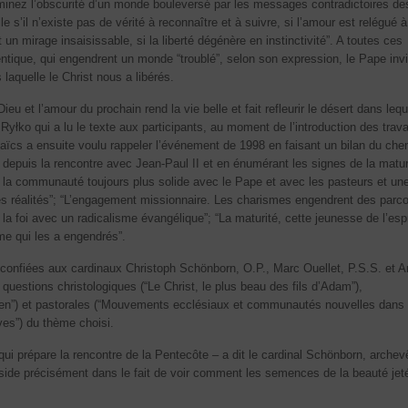
minez l’obscurité d’un monde bouleversé par les messages contradictoires de
lle s’il n’existe pas de vérité à reconnaître et à suivre, si l’amour est relégué 
un mirage insaisissable, si la liberté dégénère en instinctivité”. A toutes ces
ntique, qui engendrent un monde “troublé”, selon son expression, le Pape invi
s laquelle le Christ nous a libérés.
ieu et l’amour du prochain rend la vie belle et fait refleurir le désert dans lequ
yłko qui a lu le texte aux participants, au moment de l’introduction des trav
Laïcs a ensuite voulu rappeler l’événement de 1998 en faisant un bilan du che
 depuis la rencontre avec Jean-Paul II et en énumérant les signes de la matur
la communauté toujours plus solide avec le Pape et avec les pasteurs et un
tes réalités”; “L’engagement missionnaire. Les charismes engendrent des parc
 la foi avec un radicalisme évangélique”; “La maturité, cette jeunesse de l’espr
sme qui les a engendrés”.
é confiées aux cardinaux Christoph Schönborn, O.P., Marc Ouellet, P.S.S. et A
questions christologiques (“Le Christ, le plus beau des fils d’Adam”),
tien”) et pastorales (“Mouvements ecclésiaux et communautés nouvelles dans 
ives”) du thème choisi.
qui prépare la rencontre de la Pentecôte – a dit le cardinal Schönborn, arche
side précisément dans le fait de voir comment les semences de la beauté jet