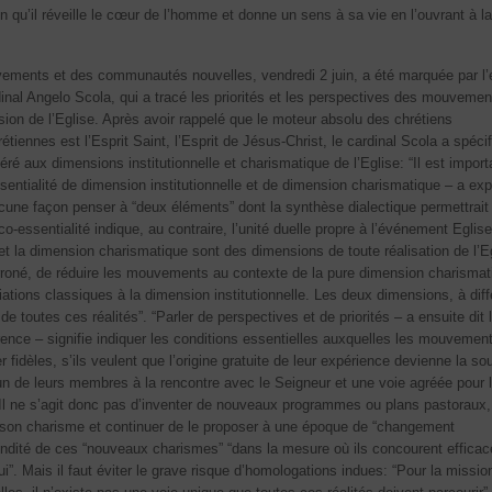
fin qu’il réveille le cœur de l’homme et donne un sens à sa vie en l’ouvrant à la
ements et des communautés nouvelles, vendredi 2 juin, a été marquée par l
dinal Angelo Scola, qui a tracé les priorités et les perspectives des mouvemen
n de l’Eglise. Après avoir rappelé que le moteur absolu des chrétiens
ennes est l’Esprit Saint, l’Esprit de Jésus-Christ, le cardinal Scola a spécif
féré aux dimensions institutionnelle et charismatique de l’Eglise: “Il est import
sentialité de dimension institutionnelle et de dimension charismatique – a exp
ucune façon penser à “deux éléments” dont la synthèse dialectique permettrait
ole co-essentialité indique, au contraire, l’unité duelle propre à l’événement Eglis
e et la dimension charismatique sont des dimensions de toute réalisation de l’E
rroné, de réduire les mouvements au contexte de la pure dimension charismat
ations classiques à la dimension institutionnelle. Les deux dimensions, à diff
e toutes ces réalités”. “Parler de perspectives et de priorités – a ensuite dit 
ence – signifie indiquer les conditions essentielles auxquelles les mouvement
fidèles, s’ils veulent que l’origine gratuite de leur expérience devienne la so
n de leurs membres à la rencontre avec le Seigneur et une voie agréée pour 
Il ne s’agit donc pas d’inventer de nouveaux programmes ou plans pastoraux
son charisme et continuer de le proposer à une époque de “changement
écondité de ces “nouveaux charismes” “dans la mesure où ils concourent effica
i”. Mais il faut éviter le grave risque d’homologations indues: “Pour la missio