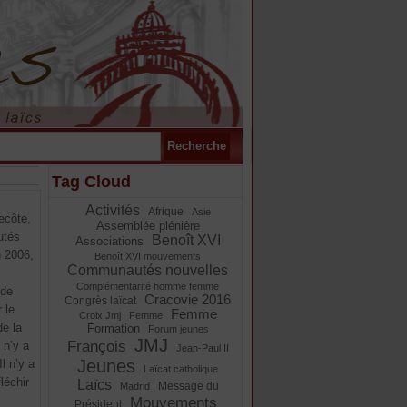
Tag Cloud
Activités
Afrique
Asie
ecôte,
Assemblée plénière
utés
Benoît XVI
Associations
n 2006,
Benoît XVI mouvements
Communautés nouvelles
Complémentarité homme femme
 de
Cracovie 2016
Congrès laïcat
 le
Femme
Croix Jmj
Femme
e la
Formation
Forum jeunes
JMJ
François
 n’y a
Jean-Paul II
Jeunes
Il n’y a
Laïcat catholique
léchir
Laïcs
Message du
Madrid
Mouvements
Président