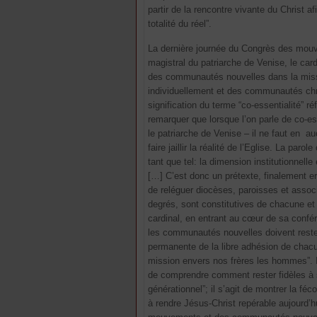
partir de la rencontre vivante du Christ a
totalité du réel”.
La dernière journée du Congrès des mouv
magistral du patriarche de Venise, le car
des communautés nouvelles dans la missio
individuellement et des communautés chréti
signification du terme “co-essentialité” ré
remarquer que lorsque l’on parle de co-es
le patriarche de Venise – il ne faut en a
faire jaillir la réalité de l’Eglise. La par
tant que tel: la dimension institutionnell
[…] C’est donc un prétexte, finalement e
de reléguer diocèses, paroisses et associ
degrés, sont constitutives de chacune et d
cardinal, en entrant au cœur de sa confér
les communautés nouvelles doivent rester 
permanente de la libre adhésion de chacu
mission envers nos frères les hommes”. 
de comprendre comment rester fidèles à 
générationnel”; il s’agit de montrer la f
à rendre Jésus-Christ repérable aujourd’hu