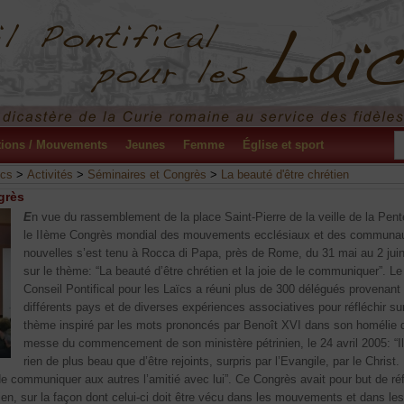
tions / Mouvements
Jeunes
Femme
Église et sport
ïcs
>
Activités
>
Séminaires et Congrès
>
La beauté d'être chrétien
grès
E
n vue du rassemblement de la place Saint-Pierre de la veille de la Pent
le IIème Congrès mondial des mouvements ecclésiaux et des communa
nouvelles s’est tenu à Rocca di Papa, près de Rome, du 31 mai au 2 jui
sur le thème: “La beauté d’être chrétien et la joie de le communiquer”. Le
Conseil Pontifical pour les Laïcs a réuni plus de 300 délégués provenant
différents pays et de diverses expériences associatives pour réfléchir sur
thème inspiré par les mots prononcés par Benoît XVI dans son homélie d
messe du commencement de son ministère pétrinien, le 24 avril 2005: “Il
rien de plus beau que d’être rejoints, surpris par l’Evangile, par le Christ. 
de communiquer aux autres l’amitié avec lui”. Ce Congrès avait pour but de réf
en, sur la façon dont celui-ci doit être vécu dans les mouvements et dans les