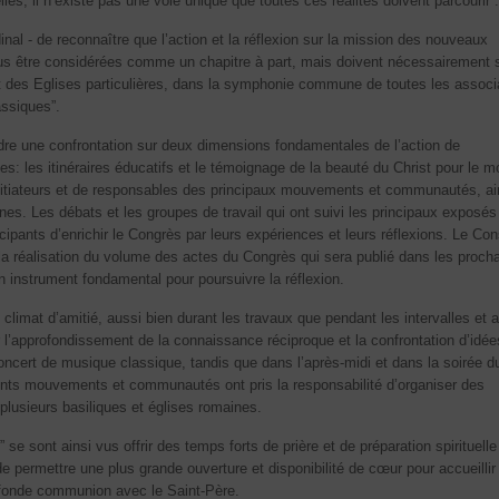
 il n’existe pas une voie unique que toutes ces réalités doivent parcourir”.
inal - de reconnaître que l’action et la réflexion sur la mission des nouveaux
s être considérées comme un chapitre à part, mais doivent nécessairement 
 et des Eglises particulières, dans la symphonie commune de toutes les associ
assiques”.
dre une confrontation sur deux dimensions fondamentales de l’action de
 les itinéraires éducatifs et le témoignage de la beauté du Christ pour le 
’initiateurs et de responsables des principaux mouvements et communautés, ai
es. Les débats et les groupes de travail qui ont suivi les principaux exposés
icipants d’enrichir le Congrès par leurs expériences et leurs réflexions. Le Con
s la réalisation du volume des actes du Congrès qui sera publié dans les proch
n instrument fondamental pour poursuivre la réflexion.
climat d’amitié, aussi bien durant les travaux que pendant les intervalles et 
l’approfondissement de la connaissance réciproque et la confrontation d’idée
oncert de musique classique, tandis que dans l’après-midi et dans la soirée d
érents mouvements et communautés ont pris la responsabilité d’organiser des
 plusieurs basiliques et églises romaines.
” se sont ainsi vus offrir des temps forts de prière et de préparation spirituelle
de permettre une plus grande ouverture et disponibilité de cœur pour accueillir
rofonde communion avec le Saint-Père.