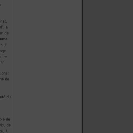
s
rist,
l”, a
ien de
comme
elui
sage
autre
ié”.
tions:
iné de
auté du
voie de
imbu de
té, à