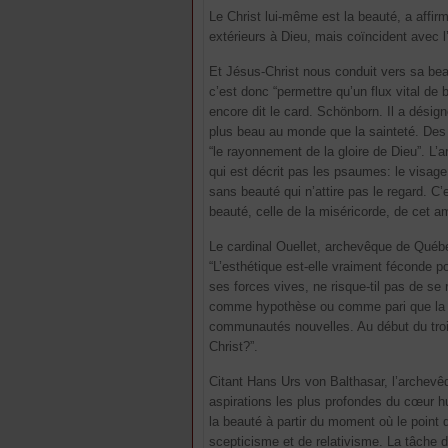
Le Christ lui-même est la beauté, a affirm
extérieurs à Dieu, mais coïncident avec l
Et Jésus-Christ nous conduit vers sa beau
c’est donc “permettre qu’un flux vital de 
encore dit le card. Schönborn. Il a désigné
plus beau au monde que la sainteté. Des 
“le rayonnement de la gloire de Dieu”. L
qui est décrit pas les psaumes: le visag
sans beauté qui n’attire pas le regard. C’
beauté, celle de la miséricorde, de cet amo
Le cardinal Ouellet, archevêque de Québe
“L’esthétique est-elle vraiment féconde po
ses forces vives, ne risque-til pas de se 
comme hypothèse ou comme pari que la v
communautés nouvelles. Au début du troi
Christ?”.
Citant Hans Urs von Balthasar, l’archevêq
aspirations les plus profondes du cœur hum
la beauté à partir du moment où le point
scepticisme et de relativisme. La tâche de