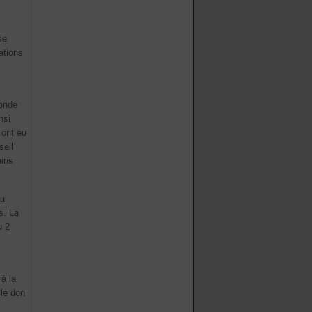
se
ations
monde
nsi
 ont eu
seil
ains
au
s. La
u 2
 à la
 le don