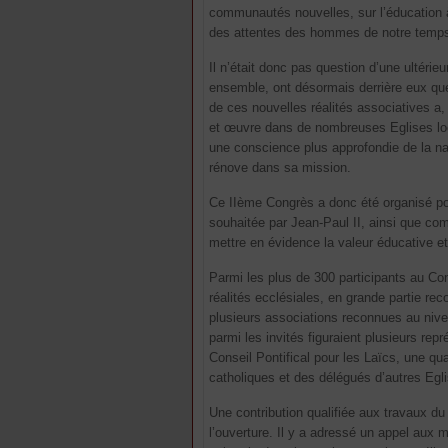
communautés nouvelles, sur l’éducation à 
des attentes des hommes de notre temp
Il n’était donc pas question d’une ultér
ensemble, ont désormais derrière eux quel
de ces nouvelles réalités associatives a
et œuvre dans de nombreuses Eglises loca
une conscience plus approfondie de la nat
rénove dans sa mission.
Ce IIème Congrès a donc été organisé pour
souhaitée par Jean-Paul II, ainsi que co
mettre en évidence la valeur éducative et
Parmi les plus de 300 participants au Co
réalités ecclésiales, en grande partie re
plusieurs associations reconnues au nive
parmi les invités figuraient plusieurs re
Conseil Pontifical pour les Laïcs, une qu
catholiques et des délégués d’autres Egl
Une contribution qualifiée aux travaux d
l’ouverture. Il y a adressé un appel aux 