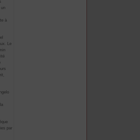
s
à un
te à
el
aux. Le
min
ité
e
ours
it,
ngelo
la
vêque
ées par