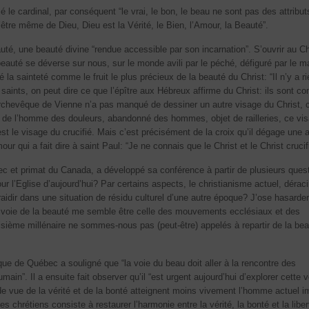
é le cardinal, par conséquent “le vrai, le bon, le beau ne sont pas des attribut
’être même de Dieu, Dieu est la Vérité, le Bien, l’Amour, la Beauté”.
té, une beauté divine “rendue accessible par son incarnation”. S’ouvrir au Ch
beauté se déverse sur nous, sur le monde avili par le péché, défiguré par le ma
 la sainteté comme le fruit le plus précieux de la beauté du Christ: “Il n’y a r
saints, on peut dire ce que l’épître aux Hébreux affirme du Christ: ils sont 
’archevêque de Vienne n’a pas manqué de dessiner un autre visage du Christ, c
e de l’homme des douleurs, abandonné des hommes, objet de railleries, ce vi
est le visage du crucifié. Mais c’est précisément de la croix qu’il dégage une 
ur qui a fait dire à saint Paul: “Je ne connais que le Christ et le Christ crucif
c et primat du Canada, a développé sa conférence à partir de plusieurs ques
ur l’Eglise d’aujourd’hui? Par certains aspects, le christianisme actuel, dérac
raidir dans une situation de résidu culturel d’une autre époque? J’ose hasarder
oie de la beauté me semble être celle des mouvements ecclésiaux et des
sième millénaire ne sommes-nous pas (peut-être) appelés à repartir de la be
ue de Québec a souligné que “la voie du beau doit aller à la rencontre des
ain”. Il a ensuite fait observer qu’il “est urgent aujourd’hui d’explorer cette 
 de vue de la vérité et de la bonté atteignent moins vivement l’homme actuel 
s chrétiens consiste à restaurer l’harmonie entre la vérité, la bonté et la liber