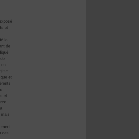
’exposé
ts et
ié la
ant de
liqué
 de
e en
glise
ique et
érents
le
s et
urce
la
, mais
cement
n des