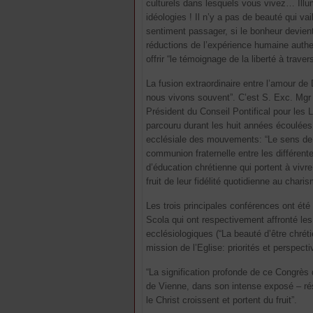
culturels dans lesquels vous vivez… Illu
idéologies ! Il n’y a pas de beauté qui vai
sentiment passager, si le bonheur devient 
réductions de l’expérience humaine authe
offrir “le témoignage de la liberté à traver
La fusion extraordinaire entre l’amour de D
nous vivons souvent”. C’est S. Exc. Mgr R
Président du Conseil Pontifical pour les 
parcouru durant les huit années écoulées
ecclésiale des mouvements: “Le sens de 
communion fraternelle entre les différen
d’éducation chrétienne qui portent à vivre
fruit de leur fidélité quotidienne au chari
Les trois principales conférences ont ét
Scola qui ont respectivement affronté les 
ecclésiologiques (“La beauté d’être chré
mission de l’Eglise: priorités et perspect
“La signification profonde de ce Congrès 
de Vienne, dans son intense exposé – ré
le Christ croissent et portent du fruit”.