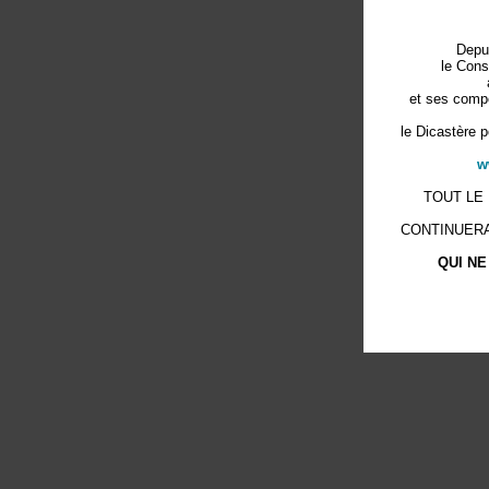
Depu
le Cons
et ses compé
le Dicastère p
w
TOUT LE
CONTINUERA
QUI NE