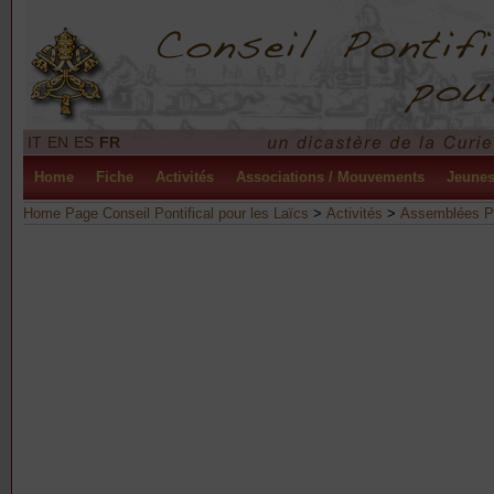
IT
EN
ES
FR
Home
Fiche
Activités
Associations / Mouvements
Jeune
Home Page Conseil Pontifical pour les Laïcs
>
Activités
>
Assemblées Pl