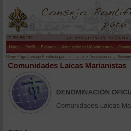
IT
EN
ES
FR
Home
Perfil
Eventos
Asociaciones / Movimientos
Jóven
Home Page Consejo Pontificio para los Laicos
>
Asociaciones y Movimie
Comunidades Laicas Marianistas
DENOMINACIÓN OFICI
Comunidades Laicas Mar