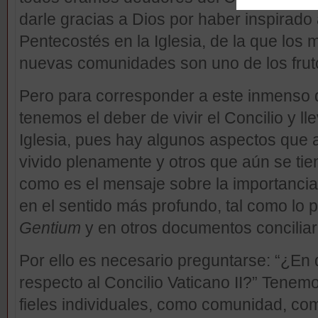
darle gracias a Dios por haber inspirado
Pentecostés en la Iglesia, de la que los 
nuevas comunidades son uno de los fru
Pero para corresponder a este inmenso d
tenemos el deber de vivir el Concilio y lle
Iglesia, pues hay algunos aspectos que
vivido plenamente y otros que aún se tie
como es el mensaje sobre la importancia 
en el sentido más profundo, tal como lo
Gentium
y en otros documentos conciliar
Por ello es necesario preguntarse: “¿En
respecto al Concilio Vaticano II?” Tene
fieles individuales, como comunidad, como