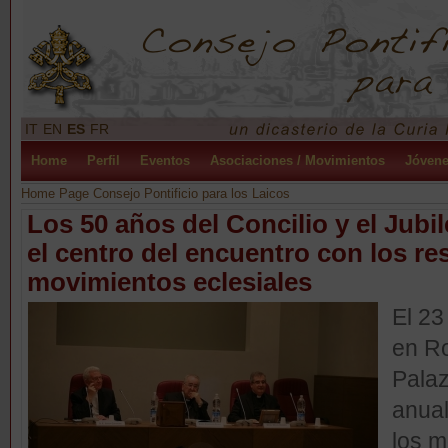
IT
EN
ES
FR
Home
Perfil
Eventos
Asociaciones / Movimientos
Jóven
Home Page Consejo Pontificio para los Laicos
Los 50 años del Concilio y el Jubil
el centro del encuentro con los r
movimientos eclesiales
El 23
en Ro
Palaz
anual
los m