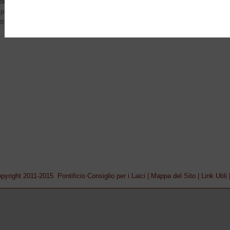
de accompagnare i giovani nel loro cammino esistenziale verso la maturità af
ossano scoprire il loro progetto di vita e realizzarlo con gioia, aprendosi all'i
tivamente all'edificazione della Chiesa e della società.
pyright 2011-2015 Pontificio Consiglio per i Laici |
Mappa del Sito
|
Link Utili