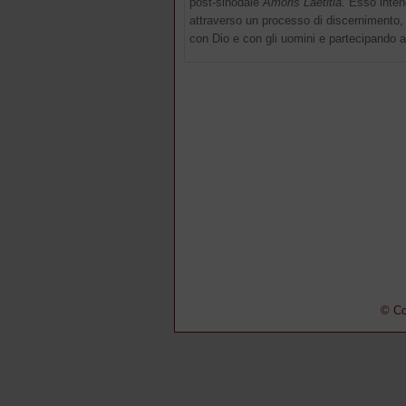
post-sinodale
Amoris Laetitia.
Esso inten
attraverso un processo di discernimento, p
con Dio e con gli uomini e partecipando at
© Co