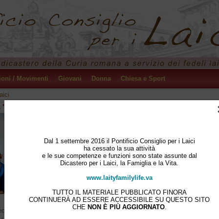
ioni / Movimenti
Giovani
Donna
Chiesa e Sport
aici
"I giovani, la fede e il discernimento vocazionale"
Il Santo Padre Francesco, dopo aver consultato, come è consuetudine, l
Conferenze Episcopali, le Chiese Orientali Cattoliche
sui iuris
e l’Unione 
Superiori Generali, nonché aver ascoltato i suggerimenti dei Padri della 
Dal 1 settembre 2016 il Pontificio Consiglio per i Laici
Assemblea sinodale e il parere del XIV Consiglio Ordinario, ha stabilito 
ha cessato la sua attività
e le sue competenze e funzioni sono state assunte dal
nell’ottobre del 2018 si terrà la XV Assemblea Generale Ordinaria del Si
Dicastero per i Laici, la Famiglia e la Vita.
dei Vescovi sul tema:
www.laityfamilylife.va
I giovani, la fede e il discernimento vocazionale
TUTTO IL MATERIALE PUBBLICATO FINORA
CONTINUERÀ AD ESSERE ACCESSIBILE SU QUESTO SITO
Il tema , espressione della sollecitudine pastorale della Chiesa verso i gi
CHE
NON È PIÙ AGGIORNATO
.
ecenti Assemblee sinodali sulla famiglia e con i contenuti dell’Esortazione Apo