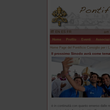
IT
EN
ES
FR
Home
Profilo
Eventi
Associaz
Home Page del Pontificio Consiglio per i L
Il prossimo Sinodo avrà come tema 
è in continuità con quanto emerso dalle r