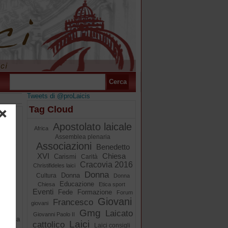
Tweets di @proLaicis
Tag Cloud
e
Apostolato laicale
Africa
dei
Assemblea plenaria
scorsa
Associazioni
Benedetto
che
XVI
Chiesa
Carismi
Carità
nodo
Cracovia 2016
Christifideles laici
Donna
Donna
Cultura
Donna
Educazione
Chiesa
Etica sport
Eventi
Fede
Formazione
Forum
Giovani
Francesco
giovani
ovani,
Gmg
Laicato
Giovanni Paolo II
stolica
Laici
cattolico
Laici consigli