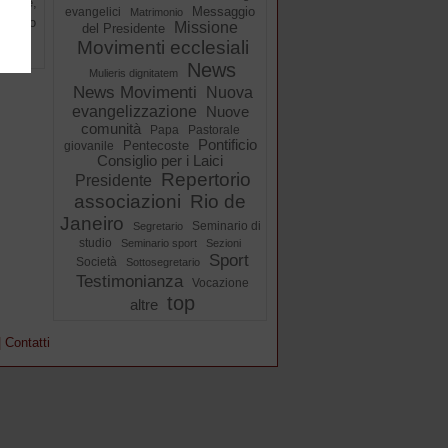
finché,
Messaggio
evangelici
Matrimonio
ncontro
Missione
del Presidente
Movimenti ecclesiali
News
Mulieris dignitatem
News Movimenti
Nuova
evangelizzazione
Nuove
comunità
Papa
Pastorale
Pontificio
Pentecoste
giovanile
Consiglio per i Laici
Repertorio
Presidente
associazioni
Rio de
Janeiro
Seminario di
Segretario
studio
Seminario sport
Sezioni
Sport
Società
Sottosegretario
Testimonianza
Vocazione
top
altre
|
Contatti