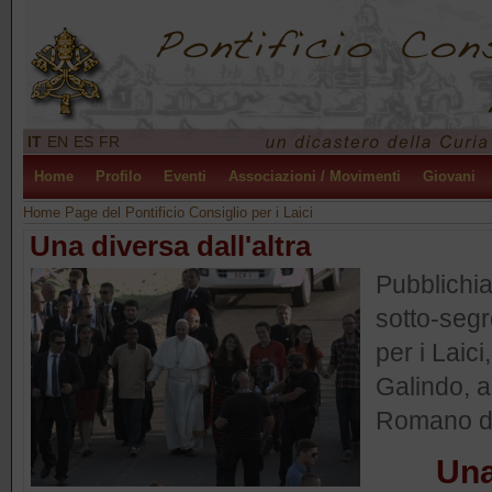
IT
EN
ES
FR
Home
Profilo
Eventi
Associazioni / Movimenti
Giovani
Home Page del Pontificio Consiglio per i Laici
Una diversa dall'altra
Pubblichiam
sotto-segr
per i Laic
Galindo, 
Romano de
Una