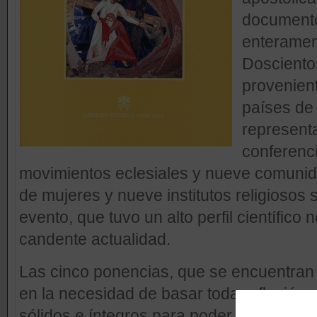
documento 
enteramen
Dosciento
provenien
países de 
representa
conferenci
movimientos eclesiales y nueve comunid
de mujeres y nueve institutos religiosos 
evento, que tuvo un alto perfil científico
candente actualidad.
Las cinco ponencias, que se encuentran e
en la necesidad de basar toda reflexión 
sólidos e íntegros para poder contribuir