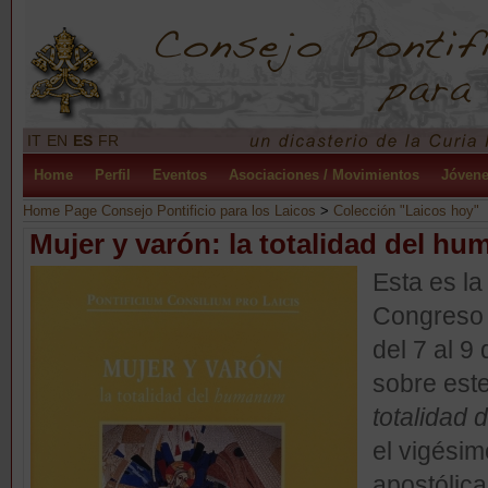
IT
EN
ES
FR
Home
Perfil
Eventos
Asociaciones / Movimientos
Jóven
Home Page Consejo Pontificio para los Laicos
>
Colección "Laicos hoy"
Mujer y varón: la totalidad del h
Esta es la
Congreso 
del 7 al 
sobre este
totalidad
el vigésim
apostólica