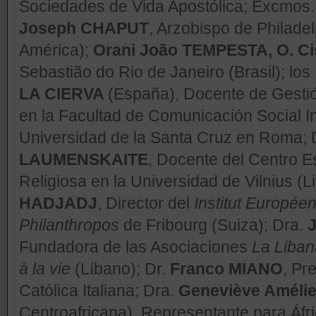
Sociedades de Vida Apostólica; Excmos
Joseph CHAPUT
, Arzobispo de Philade
América);
Orani João TEMPESTA, O. Ci
Sebastião do Rio de Janeiro (Brasil); los
LA CIERVA
(España), Docente de Gesti
en la Facultad de Comunicación Social Ins
Universidad de la Santa Cruz en Roma; 
LAUMENSKAITE
, Docente del Centro E
Religiosa en la Universidad de Vilnius (Li
HADJADJ
, Director del
Institut Europée
Philanthropos
de Fribourg (Suiza); Dra.
Fundadora de las Asociaciones
La Liba
à la vie
(Líbano); Dr.
Franco MIANO
, Pr
Católica Italiana; Dra.
Geneviève Améli
Centroafricana), Representante para Áfri