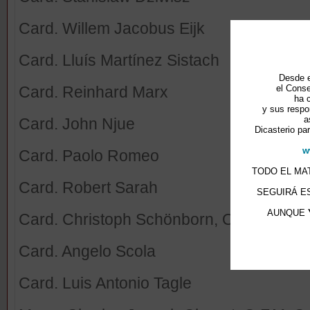
Card. Willem Jacobus Eijk
Card. Lluís Martínez Sistach
Desde e
Card. Reinhard Marx
el Conse
ha 
y sus respo
a
Card. John Njue
Dicasterio par
w
Card. Paolo Romeo
TODO EL MAT
Card. Robert Sarah
SEGUIRÁ E
AUNQUE
Card. Christoph Schönborn, O.P.
Card. Angelo Scola
Card. Luis Antonio Tagle