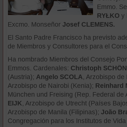
Emmo. Se
RYŁKO
y
Excmo. Monseñor
Josef CLEMENS.
El Santo Padre Francisco ha previsto 
de Miembros y Consultores para el Consej
Ha nombrado Miembros del Consejo Pontif
Emmos. Cardenales:
Christoph SCHÖ
(Austria);
Angelo SCOLA
, Arzobispo de M
Arzobispo de Nairobi (Kenia);
Reinhard
München und Freising (Rep. Federal de 
EIJK
, Arzobispo de Utrecht (Países Bajo
Arzobispo de Manila (Filipinas);
João Br
Congregación para los Institutos de Vid