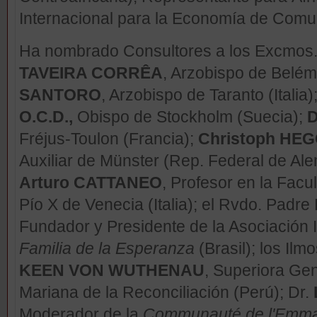
Internacional para la Economía de Comu
Ha nombrado Consultores a los Excmos
TAVEIRA CORRÊA
, Arzobispo de Belém
SANTORO
, Arzobispo de Taranto (Italia)
O.C.D.,
Obispo de Stockholm (Suecia);
D
Fréjus-Toulon (Francia);
Christoph HE
Auxiliar de Münster (Rep. Federal de Ale
Arturo CATTANEO
, Profesor en la Fac
Pío X de Venecia (Italia); el Rvdo. Padre
Fundador y Presidente de la Asociación I
Familia de la Esperanza
(Brasil); los Ilm
KEEN VON WUTHENAU
, Superiora Gen
Mariana de la Reconciliación (Perú); Dr.
Moderador de la
Communauté
de l'Emm