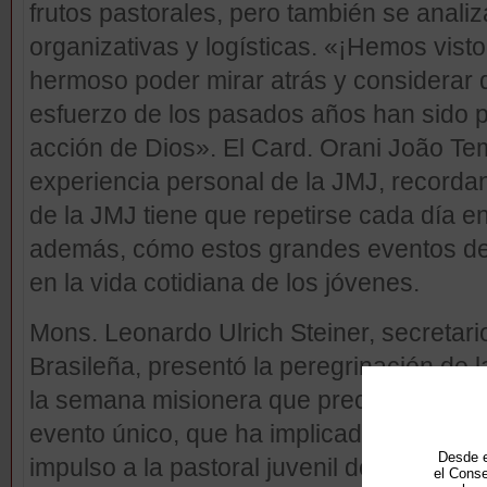
frutos pastorales, pero también se anali
organizativas y logísticas. «¡Hemos vist
hermoso poder mirar atrás y considerar q
esfuerzo de los pasados años han sido p
acción de Dios». El Card. Orani João Tem
experiencia personal de la JMJ, recorda
de la JMJ tiene que repetirse cada día e
además, cómo estos grandes eventos de 
en la vida cotidiana de los jóvenes.
Mons. Leonardo Ulrich Steiner, secretari
Brasileña, presentó la peregrinación de l
la semana misionera que precedieron l
evento único, que ha implicado a todo B
Desde e
impulso a la pastoral juvenil de este gran
el Conse