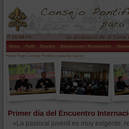
IT
EN
ES
FR
Home
Perfil
Eventos
Asociaciones / Movimientos
Jóven
Home Page Consejo Pontificio para los Laicos
Primer día del Encuentro Internac
«La pastoral juvenil es muy exigente, 