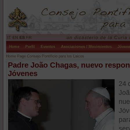
IT
EN
ES
FR
Home
Perfil
Eventos
Asociaciones / Movimientos
Jóven
Home Page Consejo Pontificio para los Laicos
Padre João Chagas, nuevo respons
Jóvenes
24 
Joã
nue
Jóv
par
ser