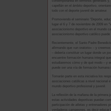
contemporánea en términos generales y, 
capellán en el ámbito deportivo, orienta
todo con el deporte juvenil de amateur.
Promoviendo el seminario “Deporte, educa
lugar el 6 y 7 de noviembre de 2009 en “V
asociacionismo deportivo en el mundo ca
asociacionismo deportivo católico puede o
Recientemente, el Santo Padre Benedicto
afirmando que «un oratorio» – y creemos 
– debería constituir un lugar donde un jo
encuentre formación humana integral que l
estudiaremos cómo y de qué modo – y en 
puede ser una vía de formación humana i
Tomarán parte en esta iniciativa los res
asociaciones católicas a nivel nacional 
mundo deportivo profesional y juvenil.
La reflexión de la mañana de la primera
estas actividades deportivas puedan conv
participación de atletas y entrenadores p
verdaderos campeones, es decir educar ha