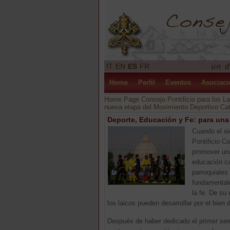
IT
EN
ES
FR
Home
Perfil
Eventos
Asociaci
Home Page Consejo Pontificio para los La
nueva etapa del Movimiento Deportivo Cat
Deporte, Educación y Fe: para una
Cuando el si
Pontificio C
promover una 
educación ca
parroquiales
fundamentale
la fe. De su
los laicos pueden desarrollar por el bien 
Después de haber dedicado el primer semi