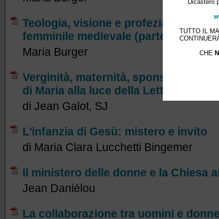
Dicastero p
w
Teologia, visione e profezia. Sguardo
TUTTO IL M
femminile medievale (parte III/III)
CONTINUERÀ
Maria Burger
CHE
N
Verginità, maternità, sponsalità ... L
di Maria alla luce della Lettera Apost
di Jean Galot, SJ
L'infanzia di Gesù: mistero e invito
di Maria Clara Lucchetti Bingemer
Il ministero delle donne e la Chiesa a
Jean Daniélou
La collaborazione tra uomini e donne