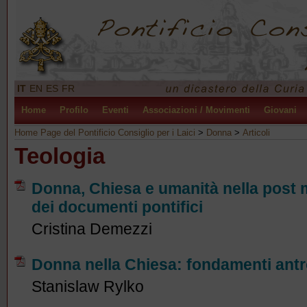
IT
EN
ES
FR
Home
Profilo
Eventi
Associazioni / Movimenti
Giovani
Home Page del Pontificio Consiglio per i Laici
>
Donna
>
Articoli
Teologia
Donna, Chiesa e umanità nella post m
dei documenti pontifici
Cristina Demezzi
Donna nella Chiesa: fondamenti antro
Stanislaw Rylko