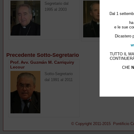
Segretario dal
Vice-Pres
1995 al 2003
dal 1980 
Dal 1 settembr
ha
e le sue co
Dicastero p
w
TUTTO IL M
Precedente Sotto-Segretario
CONTINUERÀ
Prof. Avv. Guzmán M. Carriquiry
Lecour
CHE
N
Sotto-Segretario
dal 1991 al 2011
© Copyright 2011-2015 Pontificio Con