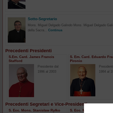
Sotto-Segretario
Mons. Miguel Delgado Galindo Mons. Miguel Delgado Galind
della Sacra...
Continua
Precedenti Presidenti
S.Em. Card. James Francis
S. Em. Card. Eduardo Fr
Stafford
Pironio
Presidente dal
President
1996 al 2003
1984 al 1
Precedenti Segretari e Vice-Presidenti
S. Ecc. Mons. Stanisław Ryłko
S. Ecc. Mons. Paul Jose