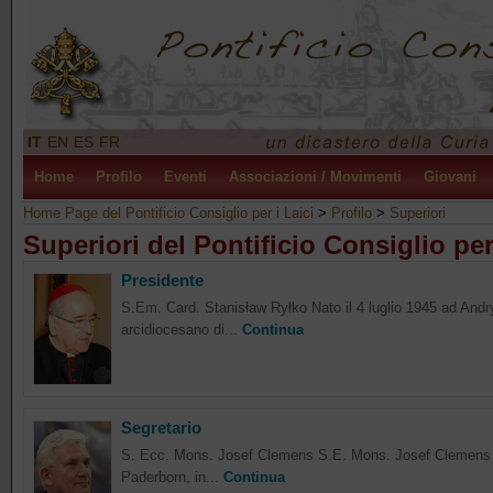
IT
EN
ES
FR
Home
Profilo
Eventi
Associazioni / Movimenti
Giovani
Home Page del Pontificio Consiglio per i Laici
>
Profilo
>
Superiori
Superiori del Pontificio Consiglio per
Presidente
S.Em. Card. Stanisław Ryłko Nato il 4 luglio 1945 ad Andr
arcidiocesano di...
Continua
Segretario
S. Ecc. Mons. Josef Clemens S.E. Mons. Josef Clemens vie
Paderborn, in...
Continua