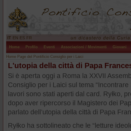
IT
EN
ES
FR
Home
Profilo
Eventi
Associazioni / Movimenti
Giovani
Home Page del Pontificio Consiglio per i Laici
L'utopia della città di Papa Franc
Si è aperta oggi a Roma la XXVII Assembl
Consiglio per i Laici sul tema “Incontrare D
lavori sono stati aperti dal card. Ryłko, p
dopo aver ripercorso il Magistero dei Pap
parlato dell’utopia della città di Papa Fr
Ryłko ha sottolineato che le “letture ideo