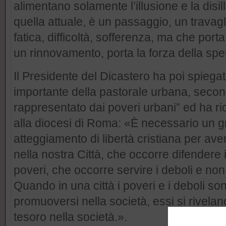
alimentano solamente l’illusione e la disil
quella attuale, è un passaggio, un travag
fatica, difficoltà, sofferenza, ma che porta 
un rinnovamento, porta la forza della spe
Il Presidente del Dicastero ha poi spieg
importante della pastorale urbana, seco
rappresentato dai poveri urbani” ed ha ri
alla diocesi di Roma: «È necessario un g
atteggiamento di libertà cristiana per ave
nella nostra Città, che occorre difendere 
poveri, che occorre servire i deboli e non s
Quando in una città i poveri e i deboli son
promuoversi nella società, essi si rivelan
tesoro nella società.».