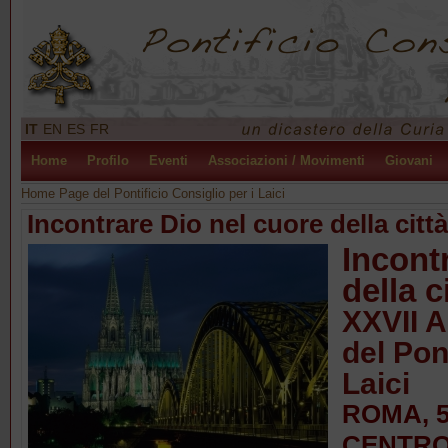
IT
EN
ES
FR
Home
Profilo
Eventi
Associazioni / Movimenti
Giovani
Home Page del Pontificio Consiglio per i Laici
Incontrare Dio nel cuore della città
Incont
della c
XXVII 
del Pon
Laici
ROMA, 5
CENTRO