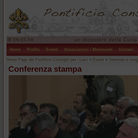
IT
EN
ES
FR
Home
Profilo
Eventi
Associazioni / Movimenti
Giovani
Home Page del Pontificio Consiglio per i Laici
>
Eventi
>
Seminari e cong
Conferenza stampa