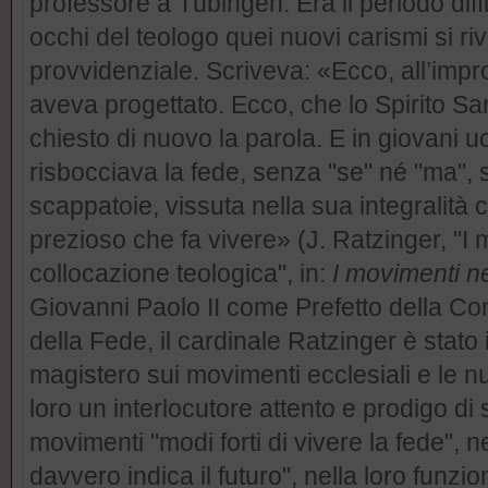
professore a Tübingen. Era il periodo diffi
occhi del teologo quei nuovi carismi si r
provvidenziale. Scriveva: «Ecco, all’imp
aveva progettato. Ecco, che lo Spirito Sa
chiesto di nuovo la parola. E in giovani 
risbocciava la fede, senza "se" né "ma", 
scappatoie, vissuta nella sua integralit
prezioso che fa vivere» (J. Ratzinger, "I m
collocazione teologica", in:
I movimenti n
Giovanni Paolo II come Prefetto della Co
della Fede, il cardinale Ratzinger è stato
magistero sui movimenti ecclesiali e le 
loro un interlocutore attento e prodigo di 
movimenti "modi forti di vivere la fede", 
davvero indica il futuro", nella loro funzion