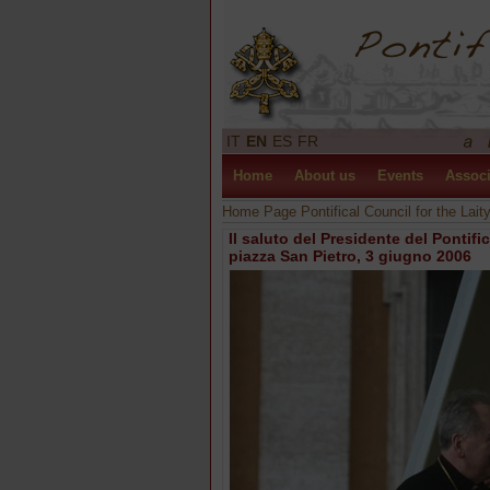
IT
EN
ES
FR
Home
About us
Events
Associ
Home Page Pontifical Council for the Lait
Il saluto del Presidente del Pontifi
piazza San Pietro, 3 giugno 2006