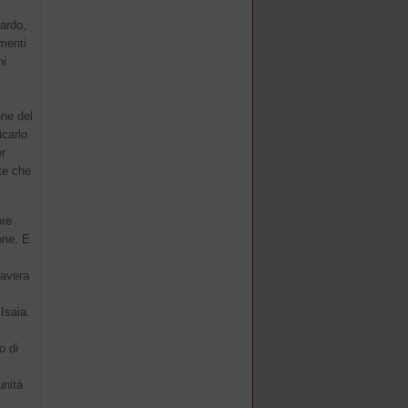
ardo,
imenti
ni
nne del
icarlo
er
te che
ore
one. E
mavera
Isaia.
o di
unità