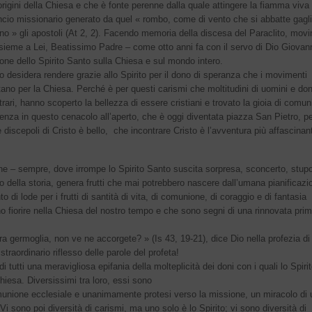
rigini della Chiesa e che è fonte perenne dalla quale attingere la fiamma viva
ncio missionario generato da quel « rombo, come di vento che si abbatte gagli
ano » gli apostoli (At 2, 2). Facendo memoria della discesa del Paraclito, mov
ieme a Lei, Beatissimo Padre – come otto anni fa con il servo di Dio Giovan
ne dello Spirito Santo sulla Chiesa e sul mondo intero.
o desidera rendere grazie allo Spirito per il dono di speranza che i movimenti
ano per la Chiesa. Perché è per questi carismi che moltitudini di uomini e do
rari, hanno scoperto la bellezza di essere cristiani e trovato la gioia di comun
senza in questo cenacolo all’aperto, che è oggi diventata piazza San Pietro, p
discepoli di Cristo è bello, che incontrare Cristo è l’avventura più affascinan
he – sempre, dove irrompe lo Spirito Santo suscita sorpresa, sconcerto, stup
o della storia, genera frutti che mai potrebbero nascere dall’umana pianificazi
o di lode per i frutti di santità di vita, di comunione, di coraggio e di fantasia
o fiorire nella Chiesa del nostro tempo e che sono segni di una rinnovata pri
a germoglia, non ve ne accorgete? » (Is 43, 19-21), dice Dio nella profezia di 
raordinario riflesso delle parole del profeta!
 tutti una meravigliosa epifania della molteplicità dei doni con i quali lo Spirit
hiesa. Diversissimi tra loro, essi sono
munione ecclesiale e unanimamente protesi verso la missione, un miracolo di 
 sono poi diversità di carismi, ma uno solo è lo Spirito; vi sono diversità di