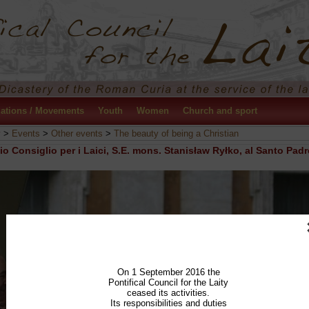
ations / Movements
Youth
Women
Church and sport
y
>
Events
>
Other events
>
The beauty of being a Christian
cio Consiglio per i Laici, S.E. mons. Stanisław Ryłko, al Santo Padr
On 1 September 2016 the
Pontifical Council for the Laity
ceased its activities.
Its responsibilities and duties