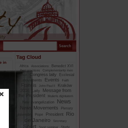
Tag Cloud
e in
Benedict XVI
Africa
Associations
Best practices
Complementarity men
Congress laity
Ecclesial
women
Events
movements
Faith
Francis
Kraków
John Paul II
Message from
2016
Laity
the President
Mulieris dignitatem
News
New evangelization
News Movements
Plenary
Rio
President
assembly
Pope
de Janeiro
Secretary
Sport
Study
Sport seminar