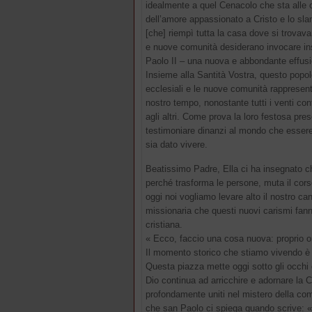
idealmente a quel Cenacolo che sta alle o
dell’amore appassionato a Cristo e lo sla
[che] riempì tutta la casa dove si trovav
e nuove comunità desiderano invocare ins
Paolo II – una nuova e abbondante effusio
Insieme alla Santità Vostra, questo popol
ecclesiali e le nuove comunità rappresent
nostro tempo, nonostante tutti i venti cont
agli altri. Come prova la loro festosa pre
testimoniare dinanzi al mondo che essere 
sia dato vivere.
Beatissimo Padre, Ella ci ha insegnato c
perché trasforma le persone, muta il cors
oggi noi vogliamo levare alto il nostro cant
missionaria che questi nuovi carismi fann
cristiana.
« Ecco, faccio una cosa nuova: proprio or
Il momento storico che stiamo vivendo è st
Questa piazza mette oggi sotto gli occhi di
Dio continua ad arricchire e adornare la C
profondamente uniti nel mistero della co
che san Paolo ci spiega quando scrive: «Vi