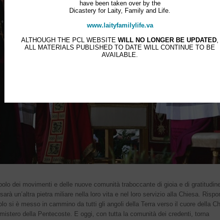
have been taken over by the
Dicastery for Laity, Family and Life.
www.laityfamilylife.va
ALTHOUGH THE PCL WEBSITE
WILL NO LONGER BE UPDATED
,
ALL MATERIALS PUBLISHED TO DATE WILL CONTINUE TO BE
AVAILABLE.
olo dei movimenti e delle nuove comunità traboccante di gioia e di gratitudine 
arà un’altra pietra miliare nella loro vita e nel loro servizio alla Chiesa. Ris
olo si è messo in cammino da tutti gli angoli della Terra verso il cuore della C
l mistero della Pentecoste. E oggi, con tutta la comunità dei credenti, torna