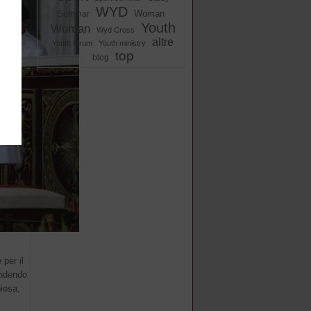
WYD
Woman
Seminar
Youth
Woman
Wyd Cross
altre
Youth forum
Youth ministry
top
blog
per il
pondendo
hiesa,